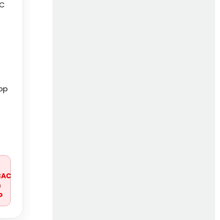
 C
pp
r
BAC
n
o