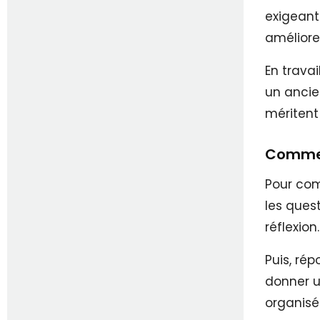
exigeant
améliorer
En travai
un ancie
méritent
Comment
Pour comm
les ques
réflexion.
Puis, ré
donner u
organisé