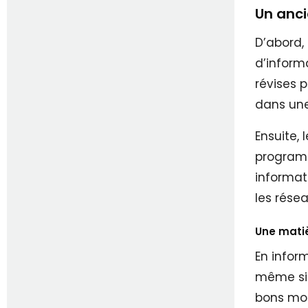
Un anci
D’abord,
d’inform
révises p
dans une
Ensuite, 
programm
informati
les résea
Une mati
En infor
même si l
bons mot