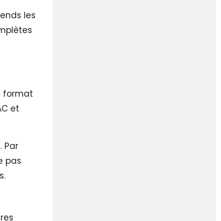
rends les
omplètes
i format
AC et
. Par
e pas
s.
res