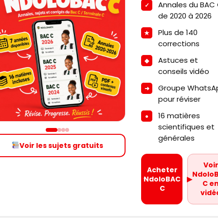
Annales du BAC
de 2020 à 2026
Plus de 140
corrections
Astuces et
conseils vidéo
Groupe WhatsA
pour réviser
16 matières
scientifiques et
générales
Voir les sujets gratuits
Voi
Acheter
Ndolo
NdoloBAC
▶
C e
C
vidé