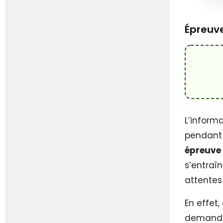
Épreuve
L’inform
pendant 
épreuve 
s’entraî
attentes
En effet
demande 