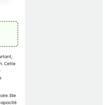
rtant,
n. Cette
e
s
re. Elle
capacité