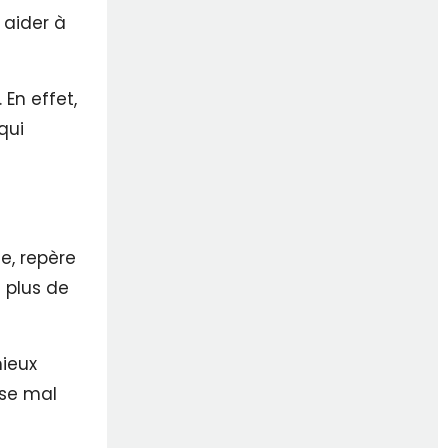
 aider à
 En effet,
qui
e, repère
 plus de
mieux
nse mal