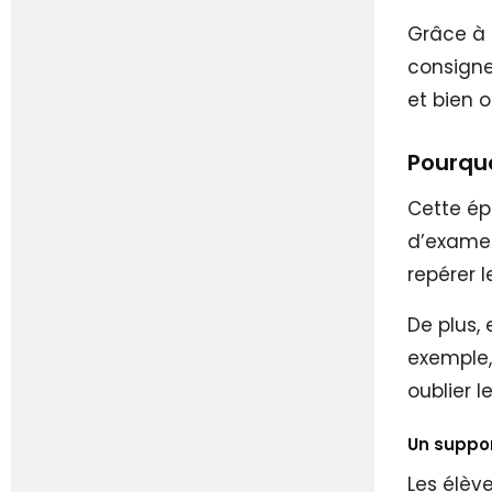
Grâce à 
consignes
et bien 
Pourquo
Cette ép
d’examen.
repérer l
De plus, 
exemple,
oublier l
Un support
Les élèv