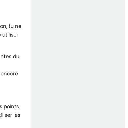
on, tu ne
utiliser
tantes du
u encore
 points,
liser les