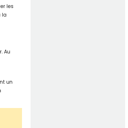
rer les
 la
r. Au
ent un
n