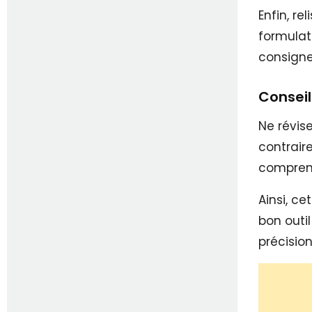
Enfin, rel
formulat
consigne
Conseil
Ne révis
contrair
comprend
Ainsi, c
bon outi
précisio