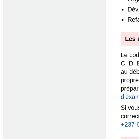
Dév
Ref
Les 
Le cod
C, D, 
au débu
propre
prépar
d’exam
Si vou
correc
+237 