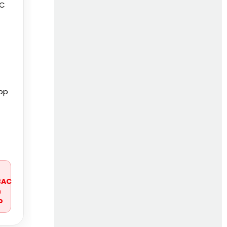
 C
pp
r
BAC
n
o