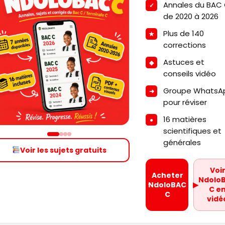
Annales du BAC
de 2020 à 2026
Plus de 140
corrections
Astuces et
conseils vidéo
Groupe WhatsA
pour réviser
16 matières
scientifiques et
générales
Voir les sujets gratuits
Voi
Acheter
Ndolo
NdoloBAC
▶
C e
C
vidé