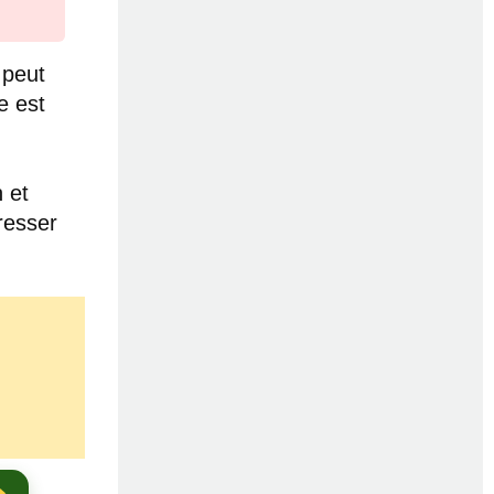
 peut
e est
 et
resser