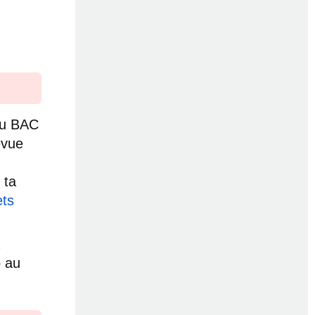
du BAC
évue
 ta
ets
p au