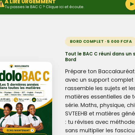
À LIRE URGEMMENT
▶
Tu passes le BAC C ? Clique ici et écoute.
BORD COMPLET · 5 000 FCFA
Tout le BAC C réuni dans un 
Bord
Prépare ton Baccalauréat
avec un support complet 
rassemble les sujets et le
matières essentielles de t
série. Maths, physique, ch
SVTEEHB et matières géné
: tu révises avec méthode
sans multiplier les fascicu