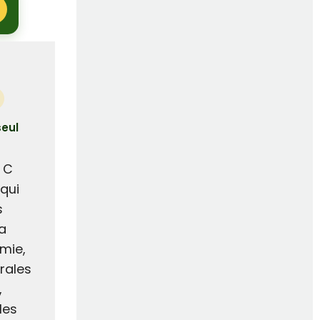
seul
 C
qui
s
a
imie,
rales
,
les