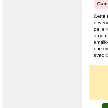
Conc
Cette 
deveni
de la 
argume
amélio
une mé
avec c