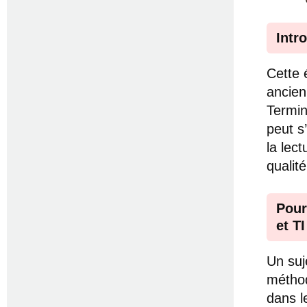
Intr
Cette 
ancien
Termin
peut s
la lec
qualit
Pour
et T
Un suj
méthod
dans l