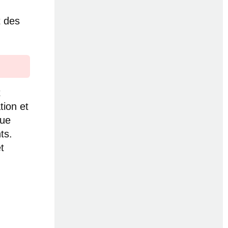
t des
t
tion et
que
ts.
t