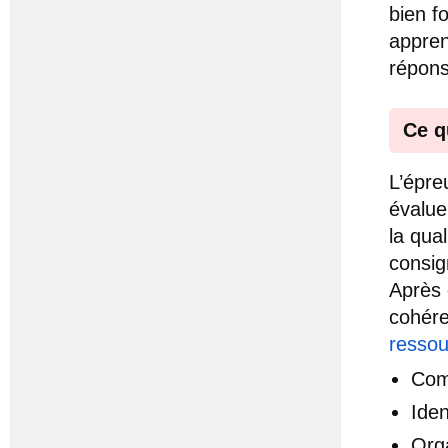
bien f
appren
répons
Ce q
L’épre
évalue
la qual
consig
Après 
cohére
ressou
Com
Iden
Orga