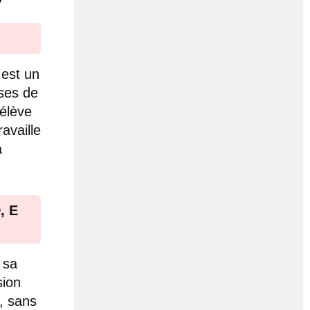
 est un
sses de
’élève
availle
a
, E
 sa
sion
, sans