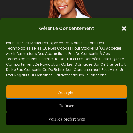
Gérer Le Consentement
Pour Offrir Les Meilleures Expériences, Nous Utilisons Des
Technologies Telles Que Les Cookies Pour Stocker Et/ou Accéder
Auteur
Aux Informations Des Appareils. Le Fait De Consentir À Ces
Technologies Nous Permettra De Traiter Des Données Telles Que Le
Comportement De Navigation Ou Les ID Uniques Sur Ce Site. Le Fait
De Ne Pas Consentir Ou De Retirer Son Consentement Peut Avoir Un
Je suis Madame Mba, une enseignante certifiée
Effet Négatif Sur Certaines Caractéristiques Et Fonctions.
de mathématiques. Sur Ndolomath, je partage
mes épreuves, documents mathématiques,
Accepter
astuces et conseils pour t’aider à comprendre,
aimer et réussir en maths pas à pas.
Refuser
contact.ndolomath@gmail.com ou au
+237 682
468 359
Voir les préférences