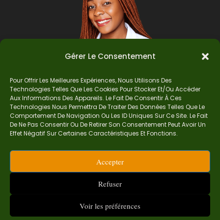
Gérer Le Consentement
Pour Offrir Les Meilleures Expériences, Nous Utilisons Des
Technologies Telles Que Les Cookies Pour Stocker Et/ou Accéder
Auteur
Aux Informations Des Appareils. Le Fait De Consentir À Ces
Technologies Nous Permettra De Traiter Des Données Telles Que Le
Comportement De Navigation Ou Les ID Uniques Sur Ce Site. Le Fait
De Ne Pas Consentir Ou De Retirer Son Consentement Peut Avoir Un
Je suis Madame Mba, une enseignante certifiée
Effet Négatif Sur Certaines Caractéristiques Et Fonctions.
de mathématiques. Sur Ndolomath, je partage
mes épreuves, documents mathématiques,
Accepter
astuces et conseils pour t’aider à comprendre,
aimer et réussir en maths pas à pas.
Refuser
contact.ndolomath@gmail.com ou au
+237 682
468 359
Voir les préférences