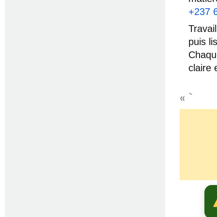
+237 
Travai
puis l
Chaque
claire 
« `