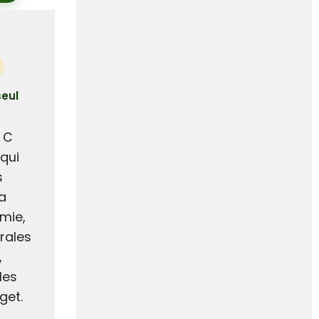
seul
 C
qui
s
a
imie,
rales
,
les
get.