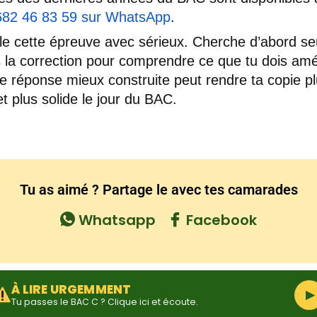
682 46 83 59 sur WhatsApp
.
lle cette épreuve avec sérieux. Cherche d’abord se
is la correction pour comprendre ce que tu dois amél
 réponse mieux construite peut rendre ta copie p
et plus solide le jour du BAC.
Tu as aimé ? Partage le avec tes camarades
Whatsapp
Facebook
À LIRE URGEMMENT
▶
Tu passes le BAC C ? Clique ici et écoute.