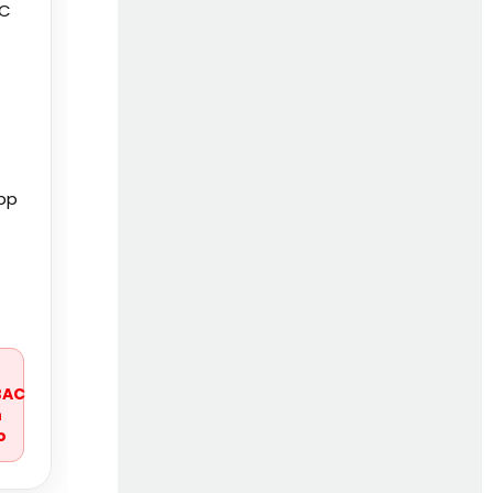
 C
pp
r
BAC
n
o