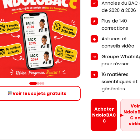
Annales du BAC
de 2020 à 2026
Plus de 140
corrections
Astuces et
conseils vidéo
Groupe WhatsA
pour réviser
16 matières
scientifiques et
générales
Voir les sujets gratuits
Voi
Acheter
Ndolo
NdoloBAC
▶
C e
C
vidé