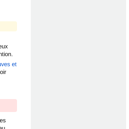
ieux
ntion.
uves et
oir
res
au