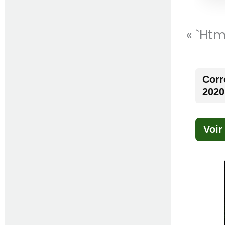
« `ht
Corr
2020
Voir