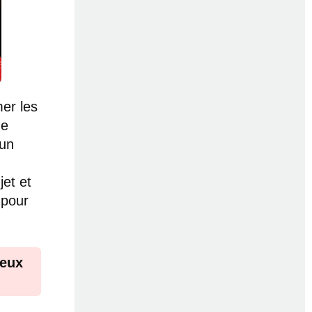
er les
de
oun
jet et
 pour
ieux