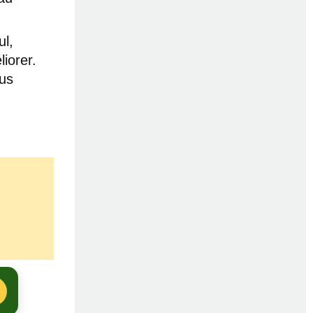
ul,
iorer.
lus