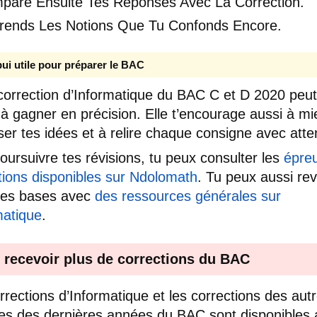
pare Ensuite Tes Réponses Avec La Correction.
rends Les Notions Que Tu Confonds Encore.
ui utile pour préparer le BAC
correction d’Informatique du BAC C et D 2020 peut
r à gagner en précision. Elle t’encourage aussi à m
ser tes idées et à relire chaque consigne avec atte
oursuivre tes révisions, tu peux consulter les
épre
tions disponibles sur Ndolomath
. Tu peux aussi rev
ues bases avec
des ressources générales sur
matique
.
 recevoir plus de corrections du BAC
rrections d’Informatique et les corrections des aut
es des dernières années du BAC sont disponibles 