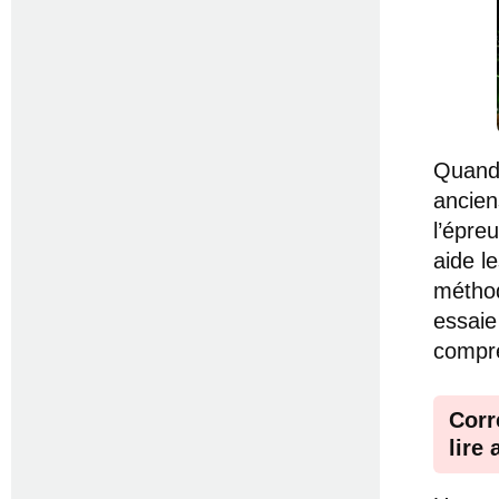
Quand 
ancien
l’épre
aide l
méthod
essaie
compre
Corr
lire