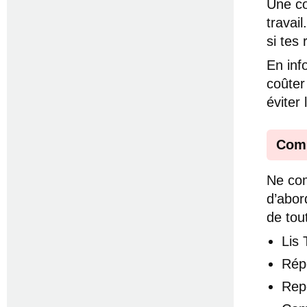
Une co
travail
si tes
En inf
coûter
éviter
Comm
Ne com
d’abor
de tou
Lis
Rép
Rep