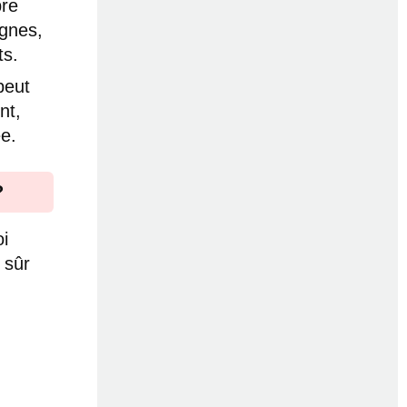
pre
ignes,
ts.
peut
nt,
ée.
?
i
 sûr