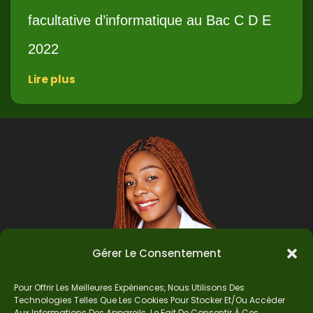
facultative d’informatique au Bac C D E
2022
Lire plus
Gérer Le Consentement
Pour Offrir Les Meilleures Expériences, Nous Utilisons Des
Technologies Telles Que Les Cookies Pour Stocker Et/ou Accéder
Aux Informations Des Appareils. Le Fait De Consentir À Ces