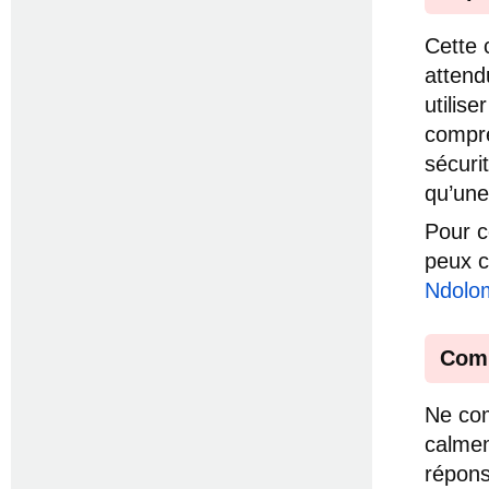
Cette 
attend
utilis
compre
sécuri
qu’une
Pour c
peux c
Ndolo
Comm
Ne com
calmem
répons