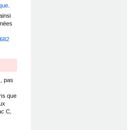
ique
.
ainsi
nnées
 682
, pas
ons que
ux
ac C,