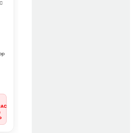
 C
pp
r
BAC
n
o