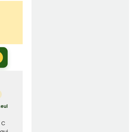
seul
 C
qui