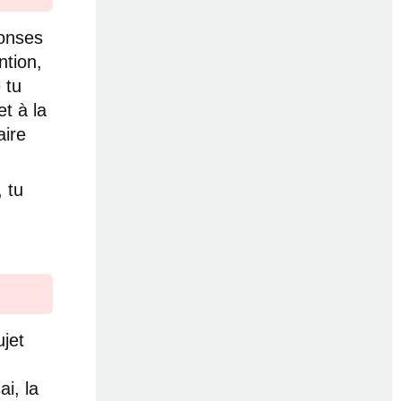
ponses
ntion,
 tu
et à la
aire
 tu
jet
i, la