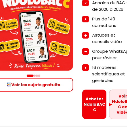
Annales du BAC
de 2020 à 2026
Plus de 140
corrections
Astuces et
conseils vidéo
Groupe WhatsA
pour réviser
16 matières
scientifiques et
générales
Voir les sujets gratuits
Voi
Acheter
Ndolo
NdoloBAC
▶
C e
C
vidé