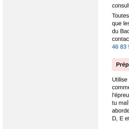
consul
Toutes
que le
du Bac
conta
46 83 
Prép
Utilis
comme 
l’épre
tu maî
aborde
D, E e