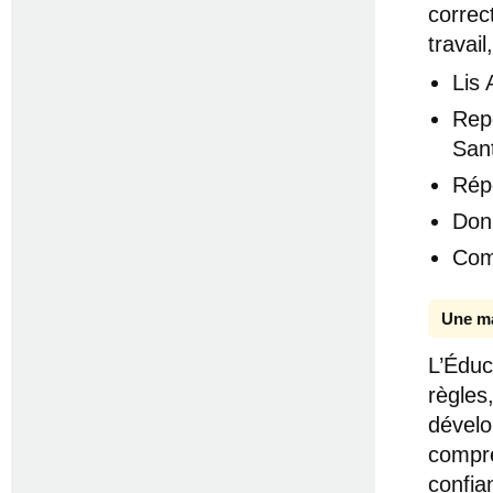
correct
travail
Lis
Repè
San
Rép
Don
Com
Une ma
L’Éduc
règles
dévelop
compre
confia