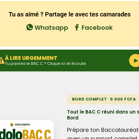
Tu as aimé ? Partage le avec tes camarades
Whatsapp
Facebook
À LIRE URGEMMENT
▶
Tu passes le BAC C ? Clique ici et écoute.
BORD COMPLET · 5 000 FCFA
Tout le BAC C réuni dans un 
Bord
Prépare ton Baccalauréat
avec un support complet 