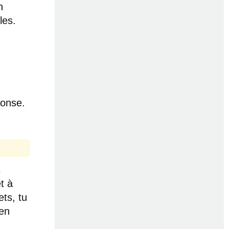
n
les.
ponse.
s
t à
ets, tu
 en