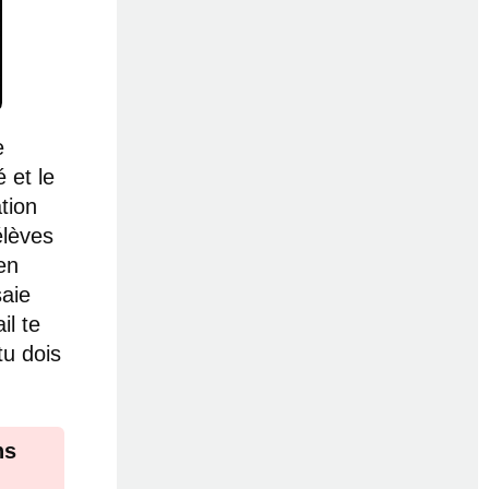
e
é et le
tion
élèves
en
saie
il te
tu dois
ns