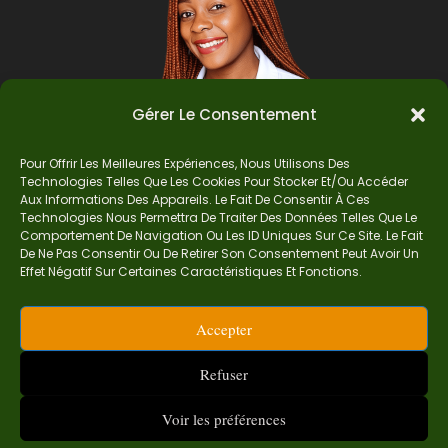
Gérer Le Consentement
Pour Offrir Les Meilleures Expériences, Nous Utilisons Des
Technologies Telles Que Les Cookies Pour Stocker Et/ou Accéder
Auteur
Aux Informations Des Appareils. Le Fait De Consentir À Ces
Technologies Nous Permettra De Traiter Des Données Telles Que Le
Comportement De Navigation Ou Les ID Uniques Sur Ce Site. Le Fait
De Ne Pas Consentir Ou De Retirer Son Consentement Peut Avoir Un
Je suis Madame Mba, une enseignante certifiée
Effet Négatif Sur Certaines Caractéristiques Et Fonctions.
de mathématiques. Sur Ndolomath, je partage
mes épreuves, documents mathématiques,
Accepter
astuces et conseils pour t’aider à comprendre,
aimer et réussir en maths pas à pas.
Refuser
contact.ndolomath@gmail.com ou au
+237 682
468 359
Voir les préférences