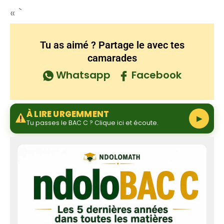
« `
Tu as aimé ? Partage le avec tes
camarades
Whatsapp
Facebook
À LIRE URGEMMENT
▶
Tu passes le BAC C ? Clique ici et écoute.