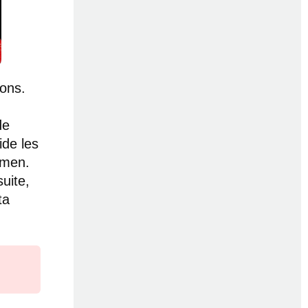
ions.
de
de les
amen.
suite,
ta