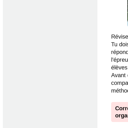
Révise
Tu doi
répond
l’épre
élèves
Avant d
compar
métho
Corr
orga