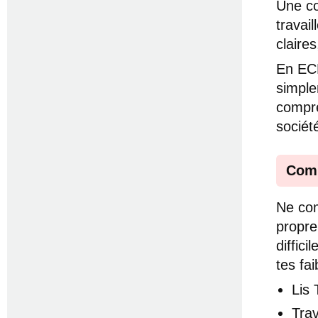
Une co
travail
claire
En ECM
simple
compre
sociét
Comm
Ne com
propre
diffic
tes fa
Lis
Trav