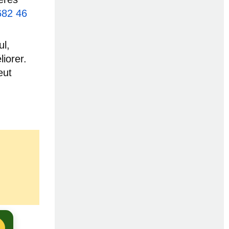
682 46
ul,
iorer.
eut