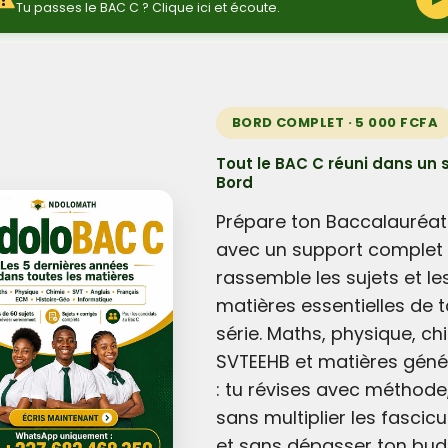
Tu passes le BAC C ? Clique ici et écoute.
BORD COMPLET · 5 000 FCFA
Tout le BAC C réuni dans un 
Bord
Prépare ton Baccalauréat
avec un support complet 
rassemble les sujets et le
matières essentielles de t
série. Maths, physique, ch
SVTEEHB et matières géné
: tu révises avec méthode
sans multiplier les fascicu
et sans dépasser ton bud