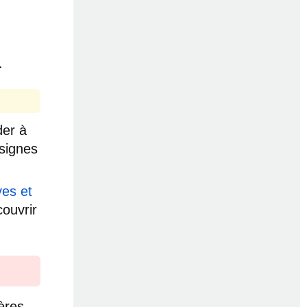
.
der à
nsignes
es et
couvrir
.
ères