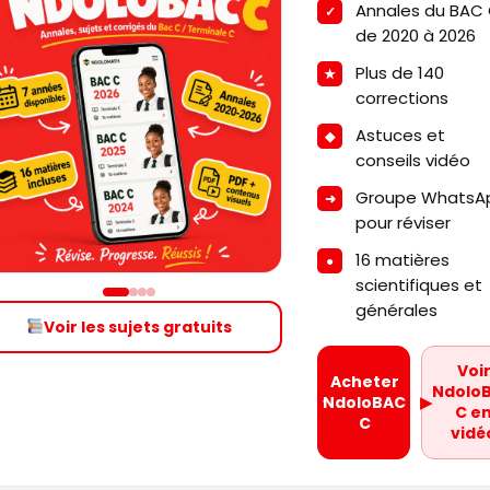
Annales du BAC
de 2020 à 2026
Plus de 140
corrections
Astuces et
conseils vidéo
Groupe WhatsA
pour réviser
16 matières
scientifiques et
générales
Voir les sujets gratuits
Voi
Acheter
Ndolo
NdoloBAC
▶
C e
C
vidé