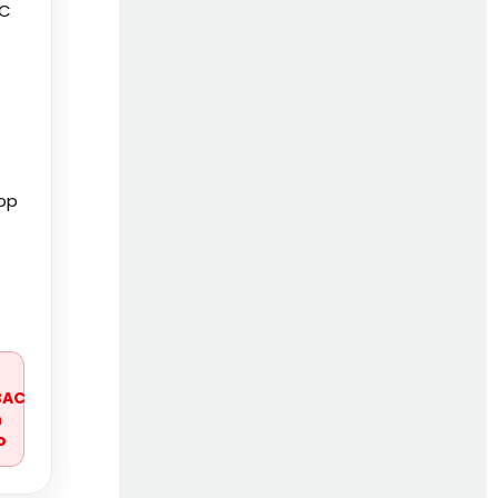
 C
pp
r
BAC
n
o