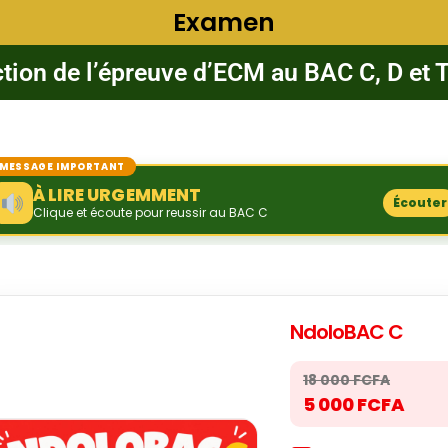
Examen
tion de l’épreuve d’ECM au BAC C, D et 
MESSAGE IMPORTANT
À LIRE URGEMMENT
Écouter
Clique et écoute pour reussir au BAC C
NdoloBAC C
18 000 FCFA
5 000 FCFA