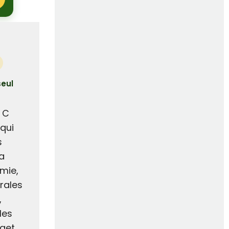
seul
 C
qui
s
a
imie,
rales
,
les
get.