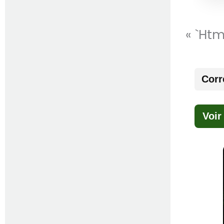
« `ht
Corr
Voir