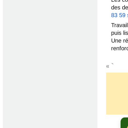
des de
83 59
Travai
puis l
Une ré
renfor
« `