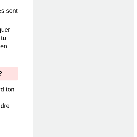
es sont
quer
 tu
 en
?
rd ton
ndre