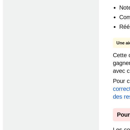
Not
Com
Réé
Une ai
Cette 
gagner
avec c
Pour c
correc
des re
Pour
Les co