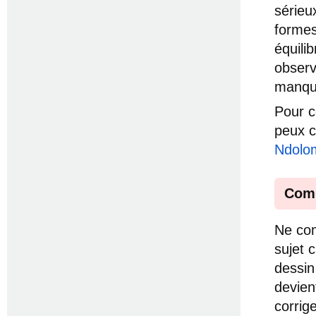
sérieu
formes
équili
observ
manque
Pour c
peux c
Ndolo
Comm
Ne com
sujet 
dessin
devient
corrig