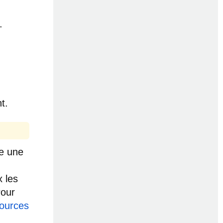
.
t.
re une
 les
Pour
ources