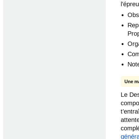
l’épre
Obs
Rep
Prop
Org
Com
Not
Une ma
Le Des
compos
t’entr
attent
complé
généra