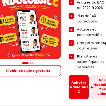
Annales du BAC
de 2020 à 2026
Plus de 140
corrections
Astuces et
conseils vidéo
Groupe WhatsA
pour réviser
16 matières
scientifiques et
générales
Voir les sujets gratuits
Voi
Acheter
Ndolo
NdoloBAC
▶
C e
C
vidé