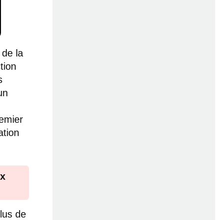
 de la
tion
s
un
remier
ation
ux
plus de