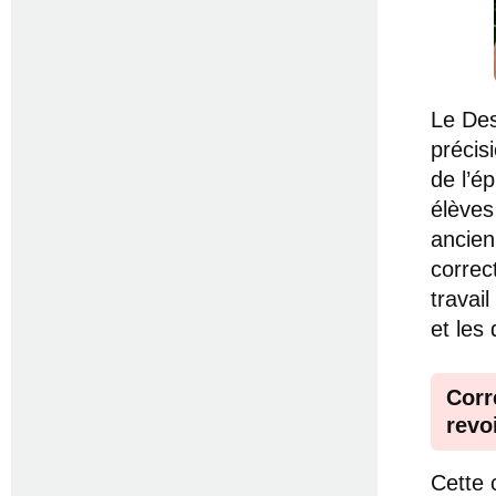
Le Des
précis
de l’é
élèves
ancien
correc
travai
et les
Corr
revoi
Cette 