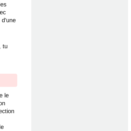
les
vec
r d’une
 tu
e le
ton
ection
de