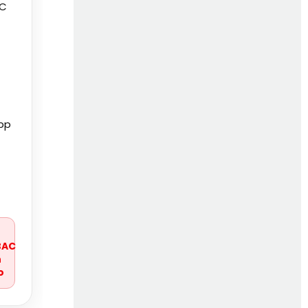
 C
pp
r
BAC
n
o