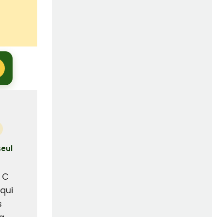
seul
 C
qui
s