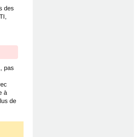
ns des
TI,
, pas
vec
e à
lus de