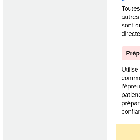
Toutes
autres
sont d
direc
Prép
Utilis
comme 
l’épre
patien
prépar
confia