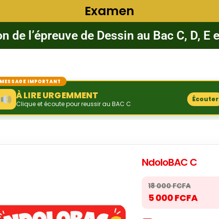
Examen
on de l’épreuve de Dessin au Bac C, D, E e
MESSAGE IMPORTANT
À LIRE URGEMMENT
Écouter
Clique et écoute pour reussir au BAC C
NdoloBAC C
18 000 FCFA
5 000 FCFA