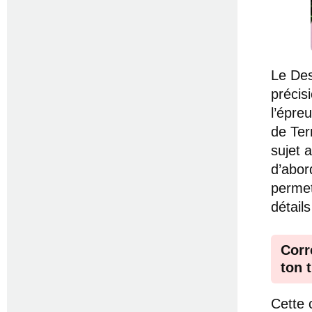
Le Des
précis
l’épre
de Ter
sujet 
d’abor
permet
détail
Corr
ton 
Cette 