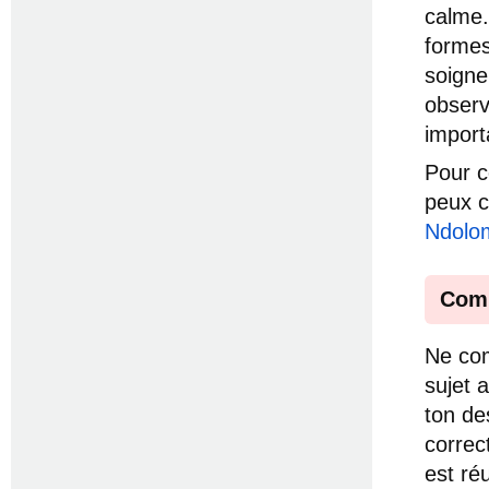
calme.
formes
soigne
observ
import
Pour c
peux c
Ndolo
Comm
Ne com
sujet 
ton de
correc
est ré