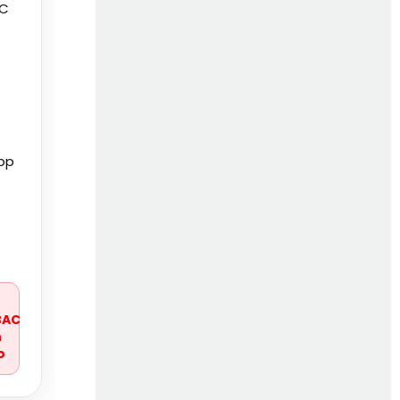
 C
pp
r
BAC
n
o