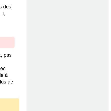
ns des
TI,
t, pas
vec
de à
lus de