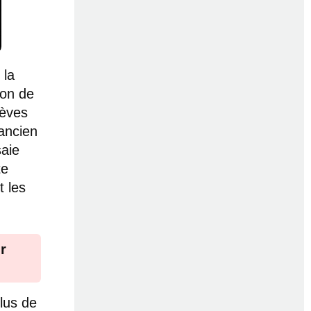
 la
ion de
lèves
ancien
saie
te
t les
r
plus de