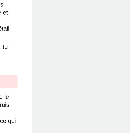
es
e et
tail
 tu
e le
ruis
 ce qui