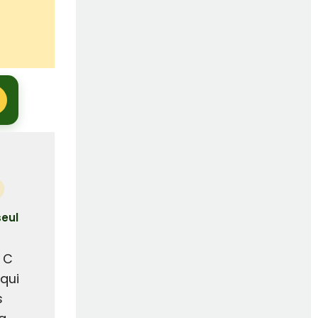
seul
 C
qui
s