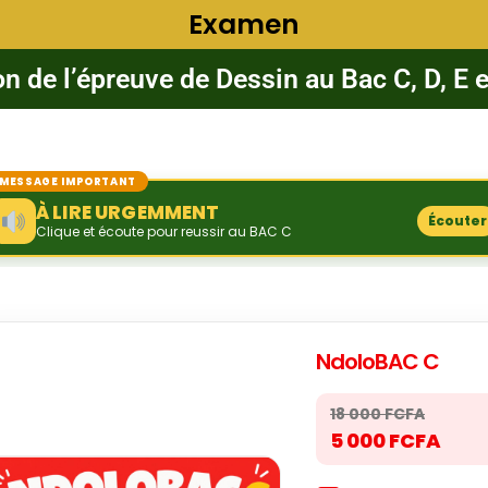
Examen
on de l’épreuve de Dessin au Bac C, D, E e
MESSAGE IMPORTANT
À LIRE URGEMMENT
Écouter
Clique et écoute pour reussir au BAC C
NdoloBAC C
18 000 FCFA
5 000 FCFA