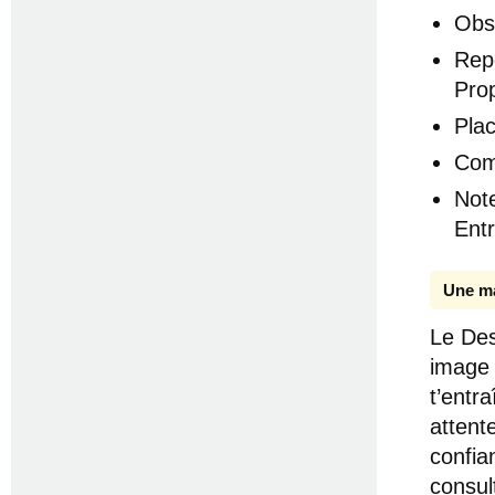
Obs
Rep
Prop
Plac
Com
Note
Ent
Une ma
Le Des
image 
t’entr
attent
confia
consul