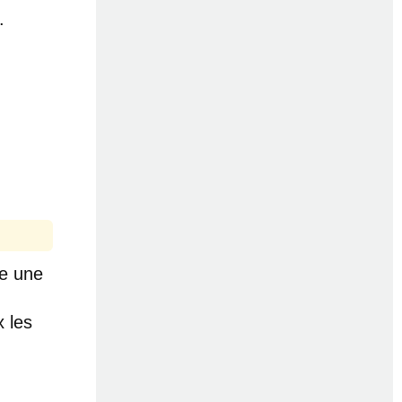
.
re une
 les