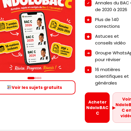
Annales du BAC
de 2020 à 2026
Plus de 140
corrections
Astuces et
conseils vidéo
Groupe WhatsA
pour réviser
16 matières
scientifiques et
générales
Voir les sujets gratuits
Voi
Acheter
Ndolo
NdoloBAC
▶
C e
C
vidé