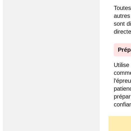
Toutes
autres
sont d
direc
Prép
Utilis
comme 
l’épre
patien
prépar
confia