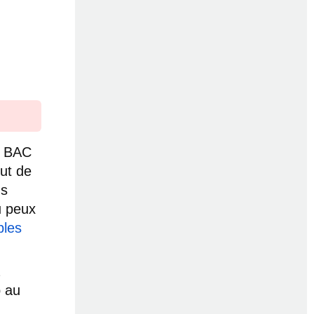
u BAC
ut de
ns
u peux
bles
p au