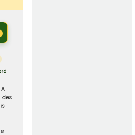
ord
 A
s des
is
de