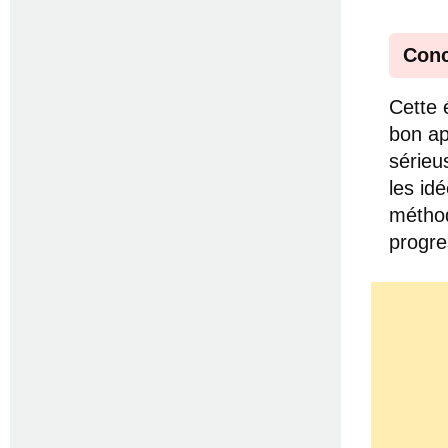
Conc
Cette 
bon ap
sérieu
les id
méthod
progre