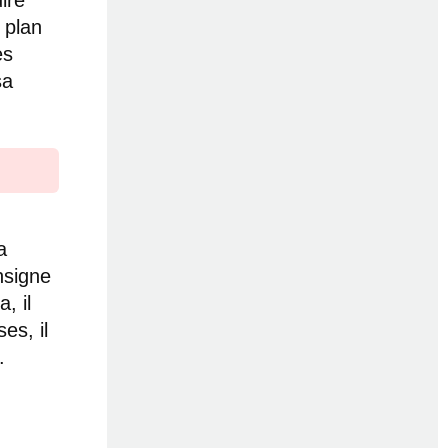
 plan
es
sa
a
onsigne
, il
es, il
.