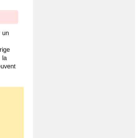
r un
rige
 la
euvent