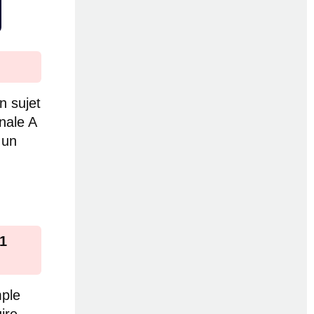
n sujet
nale A
 un
21
mple
uire