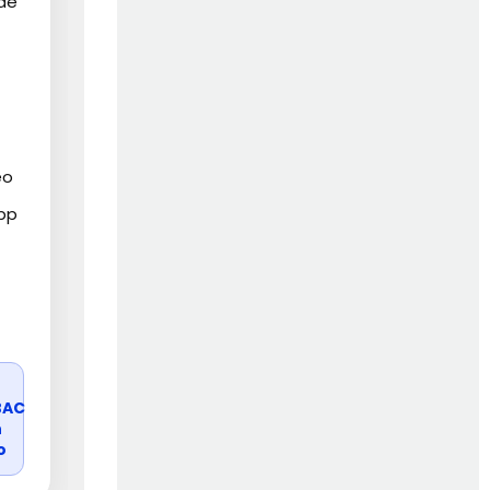
 de
éo
pp
r
BAC
n
o