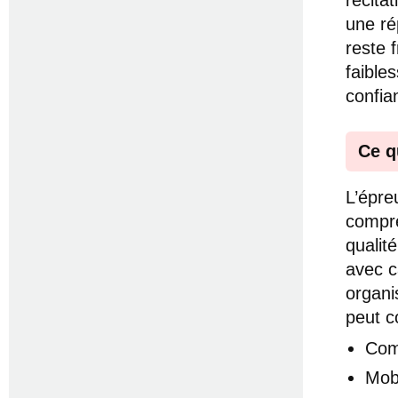
une ré
reste 
faible
confia
Ce q
L’épre
compréh
qualit
avec ca
organi
peut c
Com
Mob