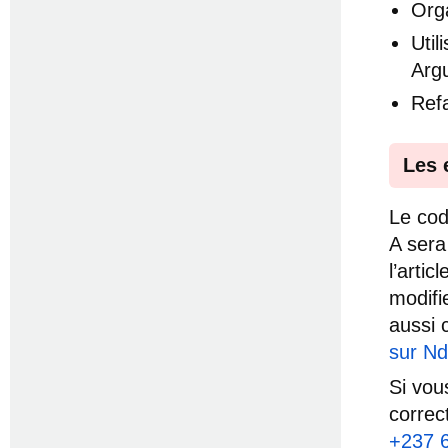
Orga
Uti
Arg
Ref
Les 
Le cod
A sera
l’artic
modifi
aussi 
sur N
Si vou
correc
+237 