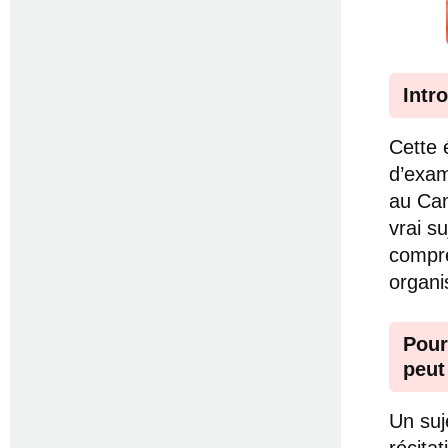
Intr
Cette 
d’exam
au Cam
vrai s
compre
organi
Pour
peut
Un suj
récitat