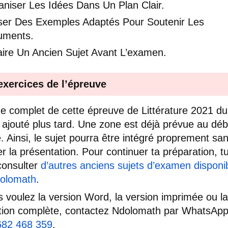
niser Les Idées Dans Un Plan Clair.
liser Des Exemples Adaptés Pour Soutenir Les
uments.
aire Un Ancien Sujet Avant L’examen.
exercices de l’épreuve
e complet de cette épreuve de Littérature 2021 d
 ajouté plus tard. Une zone est déjà prévue au déb
le. Ainsi, le sujet pourra être intégré proprement sa
er la présentation. Pour continuer ta préparation, t
consulter
d’autres anciens sujets d’examen disponi
dolomath
.
s voulez la version Word, la version imprimée ou la
tion complète, contactez Ndolomath par WhatsAp
682 468 359
.