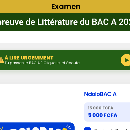
Examen
reuve de Littérature du BAC A 2
À LIRE URGEMMENT
▶
Tu passes le BAC A ? Clique ici et écoute.
NdoloBAC A
15 000 FCFA
5 000 FCFA