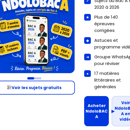
Sujets du Bac A
2020 à 2026
Plus de 140
épreuves
corrigées
Astuces et
programme vid
Groupe WhatsA
pour réviser
17 matières
littéraires et
générales
Voir les sujets gratuits
Voi
Acheter
Ndolo
NdoloBAC
▶
A e
A
vidé