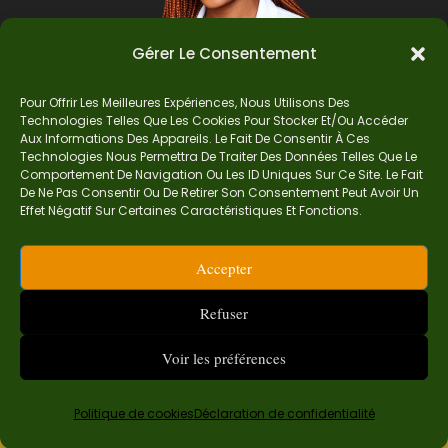
Gérer Le Consentement
Pour Offrir Les Meilleures Expériences, Nous Utilisons Des
Technologies Telles Que Les Cookies Pour Stocker Et/ou Accéder
Auteur
Aux Informations Des Appareils. Le Fait De Consentir À Ces
Technologies Nous Permettra De Traiter Des Données Telles Que Le
Comportement De Navigation Ou Les ID Uniques Sur Ce Site. Le Fait
De Ne Pas Consentir Ou De Retirer Son Consentement Peut Avoir Un
Je suis Madame Mba, une enseignante certifiée
Effet Négatif Sur Certaines Caractéristiques Et Fonctions.
de mathématiques. Sur Ndolomath, je partage
mes épreuves, documents mathématiques,
Accepter
astuces et conseils pour t’aider à comprendre,
aimer et réussir en maths pas à pas.
Refuser
contact.ndolomath@gmail.com ou au
+237 682
468 359
Voir les préférences
Politique de cookies
Déclaration de confidentialité
Examen