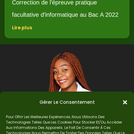
Correction de l’épreuve pratique
facultative d’informatique au Bac A 2022
Lire plus
Gérer Le Consentement
Pour Offrir Les Meilleures Expériences, Nous Utilisons Des
Technologies Telles Que Les Cookies Pour Stocker Et/ou Accéder
Auteur
Aux Informations Des Appareils. Le Fait De Consentir À Ces
Technologies Nous Permettra De Traiter Des Données Telles Que Le