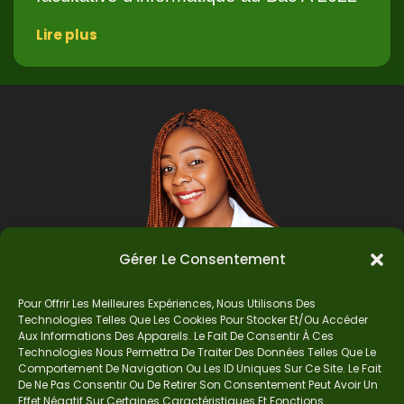
Lire plus
Gérer Le Consentement
Pour Offrir Les Meilleures Expériences, Nous Utilisons Des
Technologies Telles Que Les Cookies Pour Stocker Et/ou Accéder
Auteur
Aux Informations Des Appareils. Le Fait De Consentir À Ces
Technologies Nous Permettra De Traiter Des Données Telles Que Le
Comportement De Navigation Ou Les ID Uniques Sur Ce Site. Le Fait
De Ne Pas Consentir Ou De Retirer Son Consentement Peut Avoir Un
Je suis Madame Mba, une enseignante certifiée
Effet Négatif Sur Certaines Caractéristiques Et Fonctions.