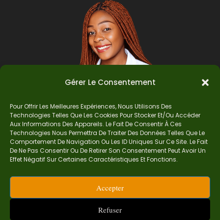
Gérer Le Consentement
Pour Offrir Les Meilleures Expériences, Nous Utilisons Des
Technologies Telles Que Les Cookies Pour Stocker Et/ou Accéder
Auteur
Aux Informations Des Appareils. Le Fait De Consentir À Ces
Technologies Nous Permettra De Traiter Des Données Telles Que Le
Comportement De Navigation Ou Les ID Uniques Sur Ce Site. Le Fait
De Ne Pas Consentir Ou De Retirer Son Consentement Peut Avoir Un
Je suis Madame Mba, une enseignante certifiée
Effet Négatif Sur Certaines Caractéristiques Et Fonctions.
de mathématiques. Sur Ndolomath, je partage
mes épreuves, documents mathématiques,
Accepter
astuces et conseils pour t’aider à comprendre,
aimer et réussir en maths pas à pas.
Refuser
contact.ndolomath@gmail.com ou au
+237 682