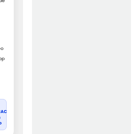
 de
éo
pp
r
BAC
n
o