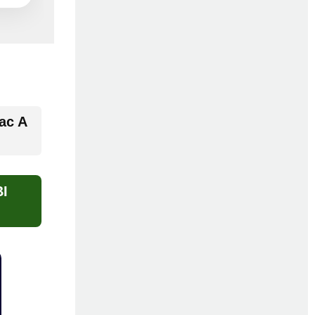
ac A
BI