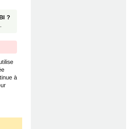
BI ?
.
tilise
ée
tinue à
eur