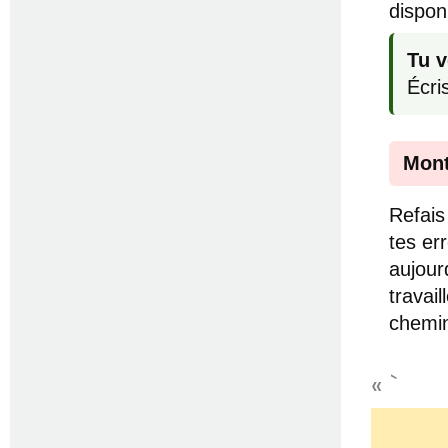
dispon
Tu v
Écri
Mont
Refais 
tes er
aujour
travail
chemin
« `