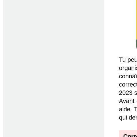
Tu peu
organi
connaît
correc
2023 s
Avant 
aide. 
qui de
Corr