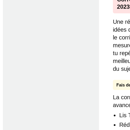
2023
Une ré
idées 
le cor
mesure
tu rep
meille
du suj
Fais d
La corr
avance
Lis
Réd