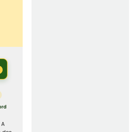
ord
 A