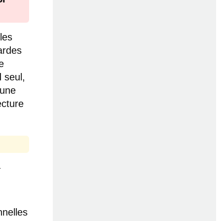
les
ardes
e
 seul,
 une
ecture
à
nelles