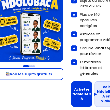
Sujets du Bac A
2020 à 2026
Plus de 140
épreuves
corrigées
Astuces et
programme vid
Groupe WhatsA
pour réviser
17 matières
littéraires et
générales
Voir les sujets gratuits
Voi
Acheter
Ndolo
NdoloBAC
▶
A e
A
vidé