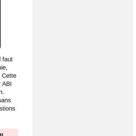
 faut
ie,
. Cette
t ABI
n.
 sans
stions
BI