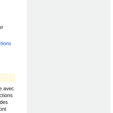
er
ctions
re avec
ctions
 des
ont