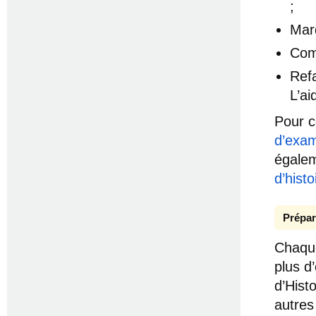
;
Mar
Com
Refa
L’ai
Pour c
d’exam
égalem
d’hist
Prépar
Chaque
plus d
d’Hist
autres