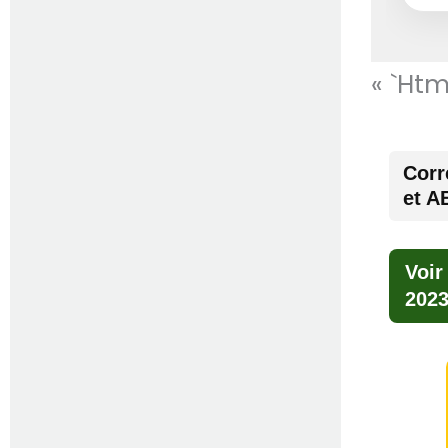
« `htm
Corr
et A
Voir
202