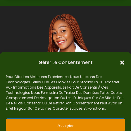
Gérer Le Consentement
Pour Offrir Les Meilleures Expériences, Nous Utilisons Des
Technologies Telles Que Les Cookies Pour Stocker Et/ou Accéder
Auteur
Aux Informations Des Appareils. Le Fait De Consentir À Ces
Technologies Nous Permettra De Traiter Des Données Telles Que Le
Comportement De Navigation Ou Les ID Uniques Sur Ce Site. Le Fait
De Ne Pas Consentir Ou De Retirer Son Consentement Peut Avoir Un
Je suis Madame Mba, une enseignante certifiée
Effet Négatif Sur Certaines Caractéristiques Et Fonctions.
de mathématiques. Sur Ndolomath, je partage
mes épreuves, documents mathématiques,
Accepter
astuces et conseils pour t’aider à comprendre,