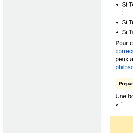
Si 
;
Si 
Si 
Pour c
correc
peux a
philos
Prépar
Une bo
« `