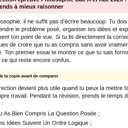
ends à mieux raisonner
losophie, il ne suffit pas d’écrire beaucoup. Tu dois
ndre le problème posé, organiser tes idées et exp
ment ton point de vue. Si tu lis directement la correc
ques de croire que tu as compris sans avoir vraime
. Ton premier essai te montre ce que tu sais form
t ce qui reste encore confus.
lle ta copie avant de comparer
rection devient plus utile quand tu peux la mettre f
opre travail. Pendant ta révision, prends le temps 
 :
Tu As Bien Compris La Question Posée ;
es Idées Suivent Un Ordre Logique ;