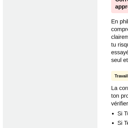
appr
En phi
compre
claire
tu ris
essayé
seul e
Travai
La cor
ton pr
vérifier
Si 
Si T