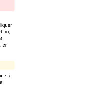
liquer
tion,
nt
uler
ace à
de