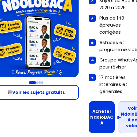
Sujets du Bac A
2020 à 2026
Plus de 140
épreuves
corrigées
Astuces et
programme vid
Groupe WhatsA
pour réviser
17 matières
littéraires et
générales
Voir les sujets gratuits
Voi
Acheter
Ndolo
NdoloBAC
▶
A e
A
vidé