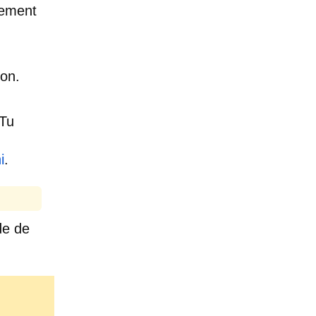
nement
ion.
 Tu
i
.
de de