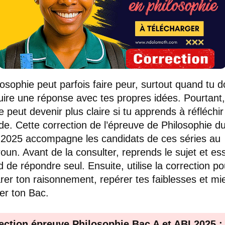
losophie peut parfois faire peur, surtout quand tu d
uire une réponse avec tes propres idées. Pourtant,
e peut devenir plus claire si tu apprends à réfléchi
e. Cette correction de l’épreuve de Philosophie d
 2025 accompagne les candidats de ces séries au
un. Avant de la consulter, reprends le sujet et es
d de répondre seul. Ensuite, utilise la correction po
er ton raisonnement, repérer tes faiblesses et mi
er ton Bac.
ection épreuve Philosophie Bac A et ABI 2025 :