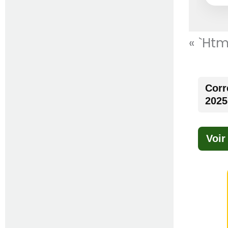
« `htm
Corr
2025
Voir