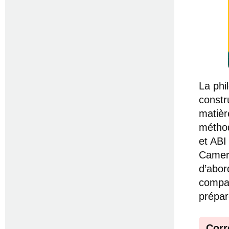
La phi
constr
matièr
méthod
et ABI
Camero
d’abor
compar
prépar
Corr