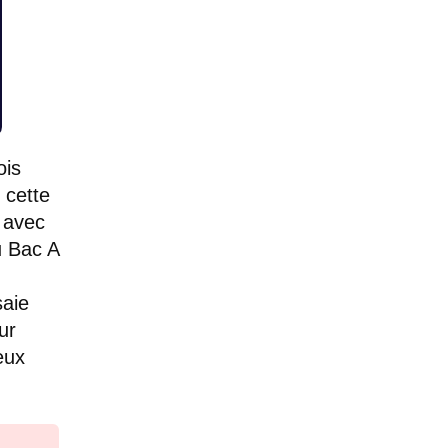
ois
 cette
r avec
u Bac A
saie
ur
eux