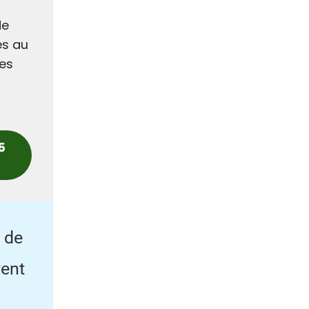
de
es au
les
5
e de
vent