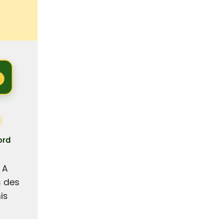
ord
 A
s des
is