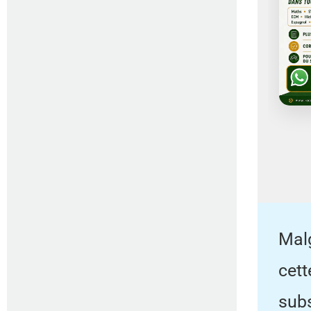
Malg
cett
subs