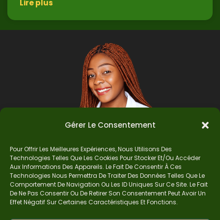
Lire plus
Gérer Le Consentement
Pour Offrir Les Meilleures Expériences, Nous Utilisons Des
Technologies Telles Que Les Cookies Pour Stocker Et/ou Accéder
Auteur
Aux Informations Des Appareils. Le Fait De Consentir À Ces
Technologies Nous Permettra De Traiter Des Données Telles Que Le
Comportement De Navigation Ou Les ID Uniques Sur Ce Site. Le Fait
De Ne Pas Consentir Ou De Retirer Son Consentement Peut Avoir Un
Je suis Madame Mba, une enseignante certifiée
Effet Négatif Sur Certaines Caractéristiques Et Fonctions.
de mathématiques. Sur Ndolomath, je partage