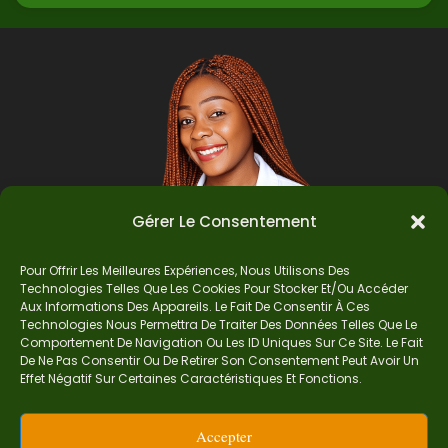
Gérer Le Consentement
Pour Offrir Les Meilleures Expériences, Nous Utilisons Des
Technologies Telles Que Les Cookies Pour Stocker Et/ou Accéder
Auteur
Aux Informations Des Appareils. Le Fait De Consentir À Ces
Technologies Nous Permettra De Traiter Des Données Telles Que Le
Comportement De Navigation Ou Les ID Uniques Sur Ce Site. Le Fait
De Ne Pas Consentir Ou De Retirer Son Consentement Peut Avoir Un
Je suis Madame Mba, une enseignante certifiée
Effet Négatif Sur Certaines Caractéristiques Et Fonctions.
de mathématiques. Sur Ndolomath, je partage
mes épreuves, documents mathématiques,
Accepter
astuces et conseils pour t’aider à comprendre,