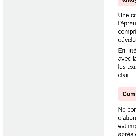
Une co
l’épreu
compri
dévelo
En litt
avec l
les ex
clair.
Comm
Ne com
d’abor
est im
après 