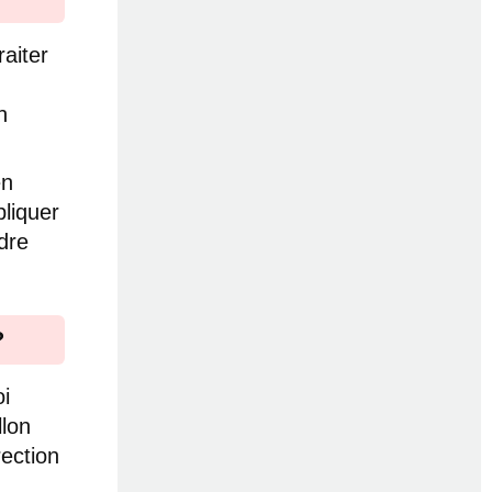
raiter
n
en
pliquer
dre
?
i
llon
rection