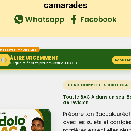
camarades
Whatsapp
Facebook
MESSAGE IMPORTANT
À LIRE URGEMMENT
Écouter
Clique et écoute pour reussir au BAC A
BORD COMPLET · 5 000 FCFA
Tout le BAC A dans un seul B
de révision
Prépare ton Baccalauréat
avec les sujets et corrigé
matières essentielles réun