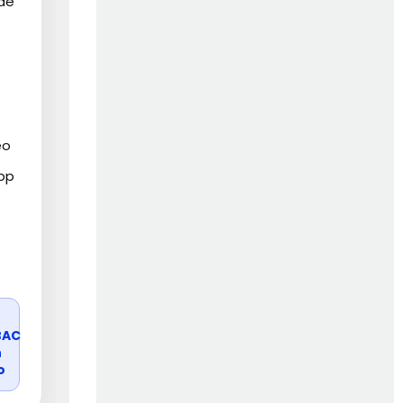
 de
éo
pp
r
BAC
n
o