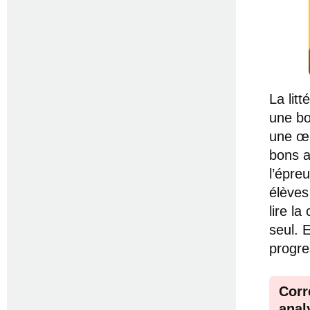
La lit
une bo
une œu
bons a
l’épre
élèves
lire l
seul. 
progre
Corr
anal