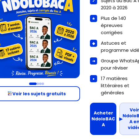
Sujets du Bac A
2020 à 2026
Plus de 140
épreuves
corrigées
Astuces et
programme vid
Groupe WhatsA
pour réviser
17 matières
littéraires et
générales
Voir les sujets gratuits
Voi
Acheter
Ndolo
NdoloBAC
▶
A e
A
vidé