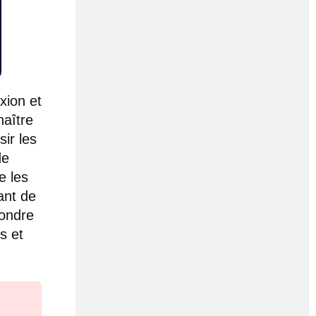
xion et
naître
ir les
de
e les
ant de
pondre
s et