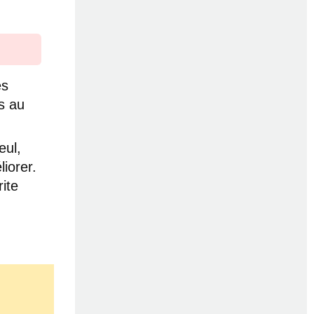
es
s au
eul,
iorer.
ite