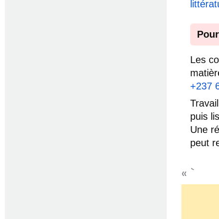
littéra
Pour
Les co
matièr
+237 
Travai
puis l
Une ré
peut r
« `