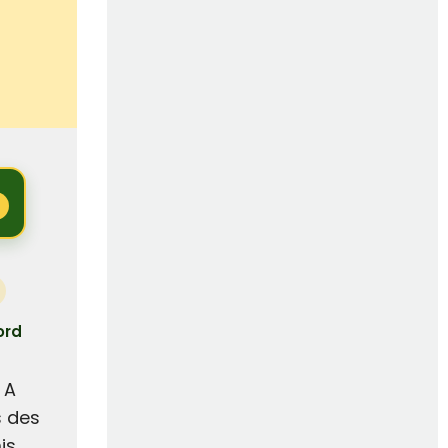
ord
 A
s des
is