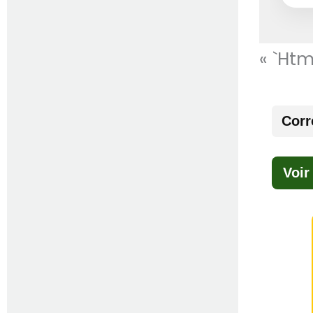
« `htm
Corr
Voir