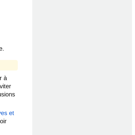
e.
r à
viter
usions
es et
oir