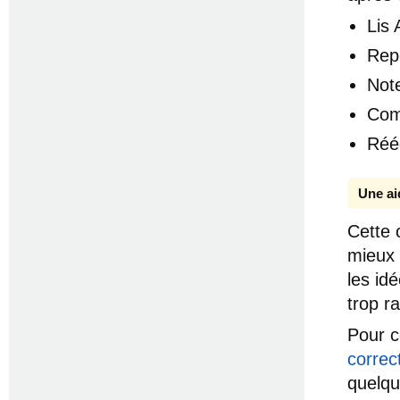
Lis
Rep
Note
Com
Rééc
Une ai
Cette 
mieux 
les id
trop r
Pour c
correc
quelq